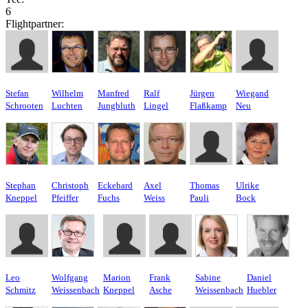
6
Flightpartner:
Stefan
Wilhelm
Manfred
Ralf
Jürgen
Wiegand
Schrooten
Luchten
Jungbluth
Lingel
Flaßkamp
Neu
Stephan
Christoph
Eckehard
Axel
Thomas
Ulrike
Kneppel
Pfeiffer
Fuchs
Weiss
Pauli
Bock
Leo
Wolfgang
Marion
Frank
Sabine
Daniel
Schmitz
Weissenbach
Kneppel
Asche
Weissenbach
Huebler