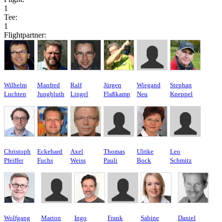
1
Tee:
1
Flightpartner:
Wilhelm
Manfred
Ralf
Jürgen
Wiegand
Stephan
Luchten
Jungbluth
Lingel
Flaßkamp
Neu
Kneppel
Christoph
Eckehard
Axel
Thomas
Ulrike
Leo
Pfeiffer
Fuchs
Weiss
Pauli
Bock
Schmitz
Wolfgang
Marion
Ingo
Frank
Sabine
Daniel