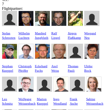
7
Flightpartner:
Stefan
Wilhelm
Manfred
Ralf
Jürgen
Wiegand
Schrooten
Luchten
Jungbluth
Lingel
Flaßkamp
Neu
Stephan
Christoph
Eckehard
Axel
Thomas
Ulrike
Kneppel
Pfeiffer
Fuchs
Weiss
Pauli
Bock
Leo
Wolfgang
Marion
Ingo
Frank
Sabine
Schmitz
Weissenbach
Kneppel
Wendland
Asche
Weissenbach