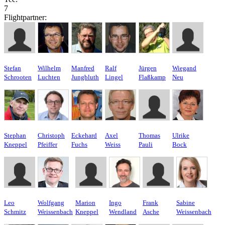
7
Flightpartner:
Stefan
Wilhelm
Manfred
Ralf
Jürgen
Wiegand
Schrooten
Luchten
Jungbluth
Lingel
Flaßkamp
Neu
Stephan
Christoph
Eckehard
Axel
Thomas
Ulrike
Kneppel
Pfeiffer
Fuchs
Weiss
Pauli
Bock
Leo
Wolfgang
Marion
Ingo
Frank
Sabine
Schmitz
Weissenbach
Kneppel
Wendland
Asche
Weissenbach